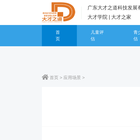
广东大才之道科技发展
大才学院 | 大才之家
首
儿童评
青
页
估
估
首页
>
应用场景
>